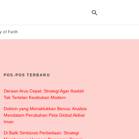
y of Faith
Ty
yo
se
qu
an
hit
POS-POS TERBARU
ent
Deraan Arus Cepat: Strategi Agar Ibadah
Tak Tertelan Kesibukan Modern
Doktrin yang Menaklukkan Benua: Analisis
Mendalam Perubahan Peta Global Akibat
Iman
Di Balik Simbiosis Perbedaan: Strategi