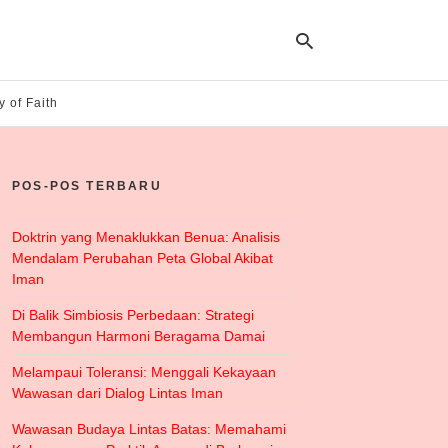
y of Faith
Ty
yo
POS-POS TERBARU
se
qu
an
hit
Doktrin yang Menaklukkan Benua: Analisis
ent
Mendalam Perubahan Peta Global Akibat
Iman
Di Balik Simbiosis Perbedaan: Strategi
Membangun Harmoni Beragama Damai
Melampaui Toleransi: Menggali Kekayaan
Wawasan dari Dialog Lintas Iman
Wawasan Budaya Lintas Batas: Memahami