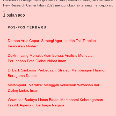
Habered - Di tengah arus globalisasi yang semakin deras, sebuah survei
Pew Research Center tahun 2023 mengungkap fakta yang mengejutkan:
…
1 bulan ago
POS-POS TERBARU
Deraan Arus Cepat: Strategi Agar Ibadah Tak Tertelan
Kesibukan Modern
Doktrin yang Menaklukkan Benua: Analisis Mendalam
Perubahan Peta Global Akibat Iman
Di Balik Simbiosis Perbedaan: Strategi Membangun Harmoni
Beragama Damai
Melampaui Toleransi: Menggali Kekayaan Wawasan dari
Dialog Lintas Iman
Wawasan Budaya Lintas Batas: Memahami Keberagaman
Praktik Agama di Berbagai Negara