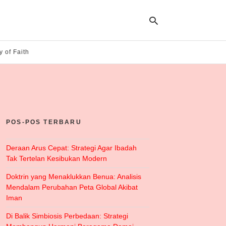
y of Faith
Ty
yo
se
qu
an
hit
POS-POS TERBARU
ent
Deraan Arus Cepat: Strategi Agar Ibadah
Tak Tertelan Kesibukan Modern
Doktrin yang Menaklukkan Benua: Analisis
Mendalam Perubahan Peta Global Akibat
Iman
Di Balik Simbiosis Perbedaan: Strategi