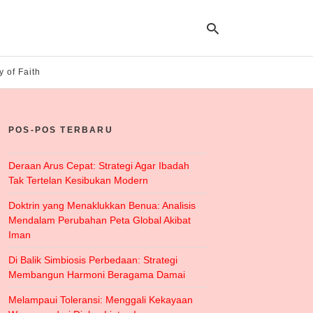
y of Faith
Ty
yo
POS-POS TERBARU
se
qu
an
hit
Deraan Arus Cepat: Strategi Agar Ibadah
ent
Tak Tertelan Kesibukan Modern
Doktrin yang Menaklukkan Benua: Analisis
Mendalam Perubahan Peta Global Akibat
Iman
Di Balik Simbiosis Perbedaan: Strategi
Membangun Harmoni Beragama Damai
Melampaui Toleransi: Menggali Kekayaan