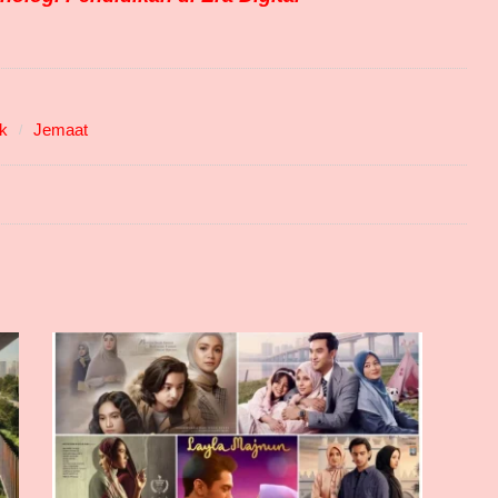
ik
Jemaat