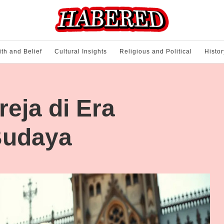
ith and Belief
Cultural Insights
Religious and Political
Histor
eja di Era
Budaya