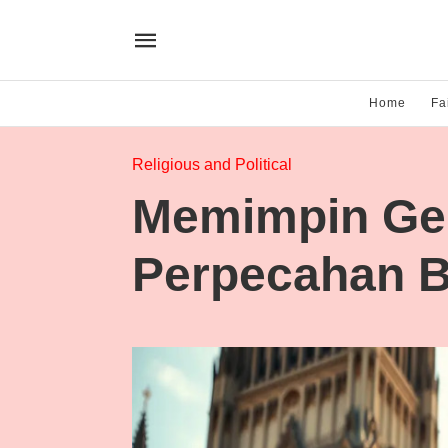
Home
Fa
Religious and Political
Memimpin Ger
Perpecahan 