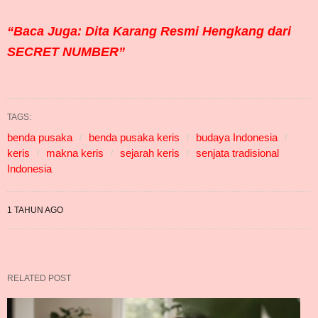
“Baca Juga: Dita Karang Resmi Hengkang dari
SECRET NUMBER”
TAGS:
benda pusaka
benda pusaka keris
budaya Indonesia
keris
makna keris
sejarah keris
senjata tradisional
Indonesia
1 TAHUN AGO
RELATED POST