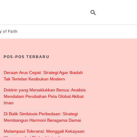
y of Faith
Ty
yo
POS-POS TERBARU
se
qu
an
hit
Deraan Arus Cepat: Strategi Agar Ibadah
ent
Tak Tertelan Kesibukan Modern
Doktrin yang Menaklukkan Benua: Analisis
Mendalam Perubahan Peta Global Akibat
Iman
Di Balik Simbiosis Perbedaan: Strategi
Membangun Harmoni Beragama Damai
Melampaui Toleransi: Menggali Kekayaan