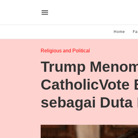
Home
Fa
Religious and Political
Trump Menomi
CatholicVote 
sebagai Duta 