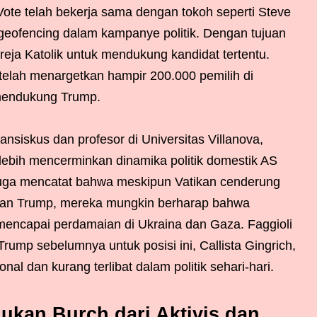
cVote telah bekerja sama dengan tokoh seperti Steve
eofencing dalam kampanye politik. Dengan tujuan
eja Katolik untuk mendukung kandidat tertentu.
elah menargetkan hampir 200.000 pemilih di
 mendukung Trump.
nsiskus dan profesor di Universitas Villanova,
ebih mencerminkan dinamika politik domestik AS
 juga mencatat bahwa meskipun Vatikan cenderung
ngan Trump, mereka mungkin berharap bahwa
encapai perdamaian di Ukraina dan Gaza. Faggioli
ump sebelumnya untuk posisi ini, Callista Gingrich,
onal dan kurang terlibat dalam politik sehari-hari.
ukan Burch dari Aktivis dan