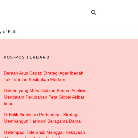
y of Faith
Ty
yo
POS-POS TERBARU
se
qu
an
hit
Deraan Arus Cepat: Strategi Agar Ibadah
ent
Tak Tertelan Kesibukan Modern
Doktrin yang Menaklukkan Benua: Analisis
Mendalam Perubahan Peta Global Akibat
Iman
Di Balik Simbiosis Perbedaan: Strategi
Membangun Harmoni Beragama Damai
Melampaui Toleransi: Menggali Kekayaan