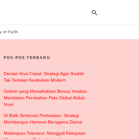
y of Faith
Ty
yo
POS-POS TERBARU
se
qu
an
hit
Deraan Arus Cepat: Strategi Agar Ibadah
ent
Tak Tertelan Kesibukan Modern
Doktrin yang Menaklukkan Benua: Analisis
Mendalam Perubahan Peta Global Akibat
Iman
Di Balik Simbiosis Perbedaan: Strategi
Membangun Harmoni Beragama Damai
Melampaui Toleransi: Menggali Kekayaan