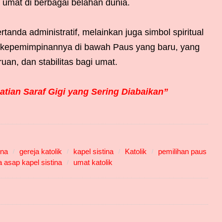
 umat di berbagai belahan dunia.
tanda administratif, melainkan juga simbol spiritual
n kepemimpinannya di bawah Paus yang baru, yang
n, dan stabilitas bagi umat.
tian Saraf Gigi yang Sering Diabaikan”
ina
gereja katolik
kapel sistina
Katolik
pemilihan paus
a asap kapel sistina
umat katolik