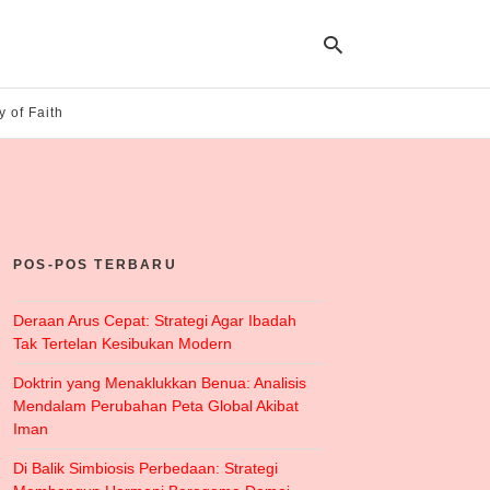
y of Faith
Ty
yo
se
qu
an
hit
POS-POS TERBARU
ent
Deraan Arus Cepat: Strategi Agar Ibadah
Tak Tertelan Kesibukan Modern
Doktrin yang Menaklukkan Benua: Analisis
Mendalam Perubahan Peta Global Akibat
Iman
Di Balik Simbiosis Perbedaan: Strategi