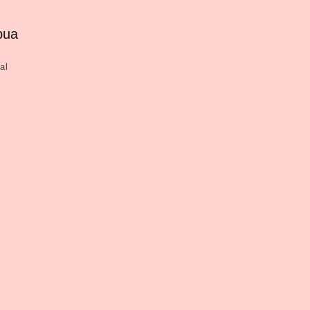
pua
al