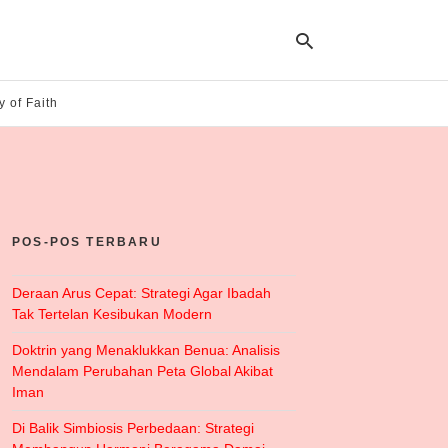
y of Faith
Ty
yo
se
qu
an
hit
POS-POS TERBARU
ent
Deraan Arus Cepat: Strategi Agar Ibadah
Tak Tertelan Kesibukan Modern
Doktrin yang Menaklukkan Benua: Analisis
Mendalam Perubahan Peta Global Akibat
Iman
Di Balik Simbiosis Perbedaan: Strategi