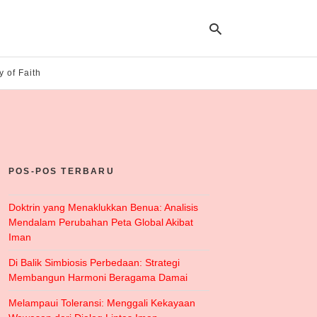
y of Faith
Ty
yo
se
qu
an
hit
POS-POS TERBARU
ent
Doktrin yang Menaklukkan Benua: Analisis
Mendalam Perubahan Peta Global Akibat
Iman
Di Balik Simbiosis Perbedaan: Strategi
Membangun Harmoni Beragama Damai
Melampaui Toleransi: Menggali Kekayaan