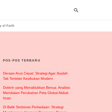
y of Faith
Ty
yo
se
qu
an
hit
POS-POS TERBARU
ent
Deraan Arus Cepat: Strategi Agar Ibadah
Tak Tertelan Kesibukan Modern
Doktrin yang Menaklukkan Benua: Analisis
Mendalam Perubahan Peta Global Akibat
Iman
Di Balik Simbiosis Perbedaan: Strategi