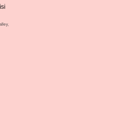
si
lley,