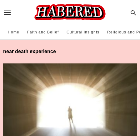
Home
Faith and Belief
Cultural Insights
Religious and Po
near death experience