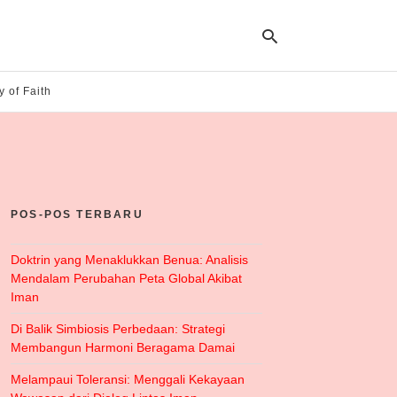
y of Faith
Ty
yo
se
qu
an
hit
POS-POS TERBARU
ent
Doktrin yang Menaklukkan Benua: Analisis
Mendalam Perubahan Peta Global Akibat
Iman
Di Balik Simbiosis Perbedaan: Strategi
Membangun Harmoni Beragama Damai
Melampaui Toleransi: Menggali Kekayaan